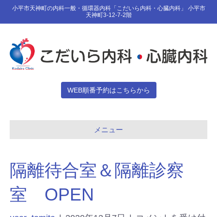
小平市天神町の内科一般・循環器内科「こだいら内科・心臓内科」 小平市
天神町3-12-7-2階
WEB順番予約はこちらから
メニュー
隔離待合室＆隔離診察
室 OPEN