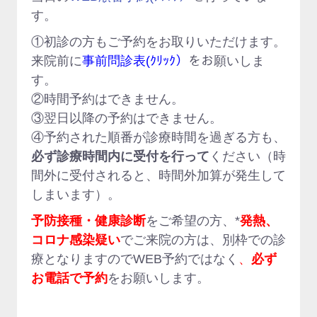
す。
①初診の方もご予約をお取りいただけます。
来院前に
事前問診表(ｸﾘｯｸ）
をお願いしま
す。
②時間予約はできません。
③翌日以降の予約はできません。
④予約された順番が診療時間を過ぎる方も、
必ず診療時間内に受付を行って
ください（時
間外に受付されると、時間外加算が発生して
しまいます）。
予防接種・健康診断
をご希望の方、*
発熱、
コロナ感染疑い
でご来院の方は、別枠での診
療となりますのでWEB予約ではなく
、
必ず
お電話で予約
をお願いします。