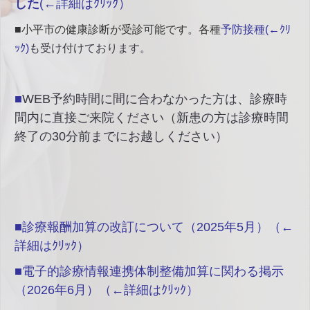
した
(←詳細はｸﾘｯｸ）
■小平市の
健康診断が受診可能です。各種
予防接種(←
ｸﾘ
ｯｸ)
も受け付けております。
■
WEB予約時間に間に合わなかった方は、診療時
間内に直接ご来院ください（新患の方は診療時間
終了の30分前までにお越しください）
■
診療報酬加算の改訂について（2025年5月）（←
詳細はｸﾘｯｸ）
■
電子的診療情報連携体制整備加算に関わる掲示
（2026年6月）
（←詳細はｸﾘｯｸ）