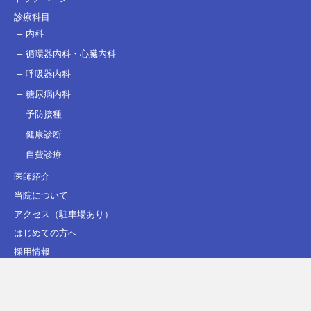
診療科目
内科
循環器内科・心臓内科
呼吸器内科
糖尿病内科
予防接種
健康診断
自費診療
医師紹介
当院について
アクセス（駐車場あり）
はじめての方へ
採用情報
看護師（常勤・パート）
受付・医療事務（常勤・パート）
臨床検査技師（常勤・パート）