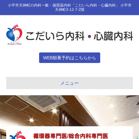
小平市天神町の内科一般・循環器内科「こだいら内科・心臓内科」 小平市
天神町3-12-7-2階
WEB順番予約はこちらから
メニュー