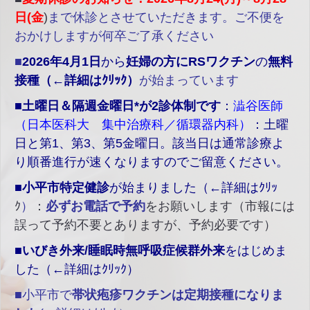
日(金
)
まで休診とさせていただきます。ご不便を
おかけしますが何卒ご了承ください
■
2026年4月1日
から
妊婦の方にRSワクチン
の
無料
接種（←詳細はｸﾘｯｸ）
が始まっています
■
土曜日＆隔週金曜日*が2診体制です
：
澁谷医師
（日本医科大 集中治療科／循環器内科）
：土曜
日と第1、第3、第5金曜日。該当日は通常診療よ
り順番進行が速くなりますのでご留意ください。
■
小平市特定健診
が始まりました（←詳細はｸﾘｯ
ｸ
）
：
必ずお電話で予約
をお願いします（市報には
誤って予約不要とありますが、予約必要です）
■
いびき外来/睡眠時無呼吸症候群外来
をはじめま
した（←詳細はｸﾘｯｸ）
■小平市で
帯状疱疹ワクチンは定期接種になりま