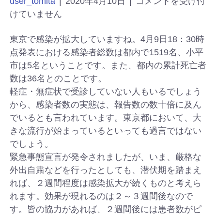
user_tomita
|
2020年4月10日
|
コメントを受け付
けていません
東京で感染が拡大していますね。4月9日18：30時
点発表における感染者総数は都内で1519名、小平
市は5名ということです。また、都内の累計死亡者
数は36名とのことです。
軽症・無症状で受診していない人もいるでしょう
から、感染者数の実態は、報告数の数十倍に及ん
でいるとも言われています。東京都において、大
きな流行が始まっているといっても過言ではない
でしょう。
緊急事態宣言が発令されましたが、いま、厳格な
外出自粛などを行ったとしても、潜伏期を踏まえ
れば、２週間程度は感染拡大が続くものと考えら
れます。効果が現れるのは２～３週間後なので
す。皆の協力があれば、２週間後には患者数がピ