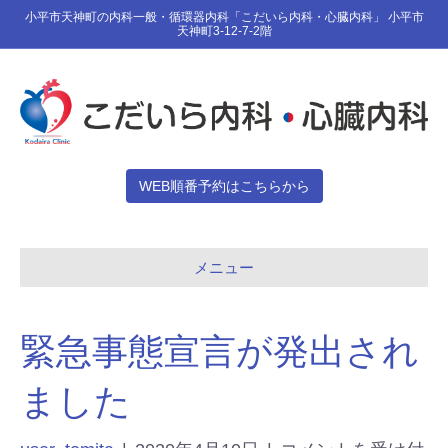
小平市天神町の内科一般・循環器内科「こだいら内科・心臓内科」 小平市
天神町3-12-7-2階
WEB順番予約はこちらから
メニュー
緊急事態宣言が発出され
ました