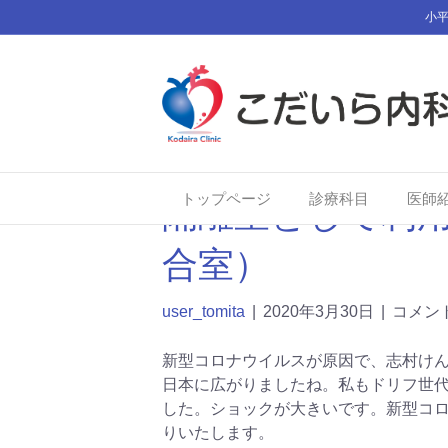
小平
トップページ
診療科目
医師
隔離室として利用
合室）
user_tomita
|
2020年3月30日
|
コメン
新型コロナウイルスが原因で、志村け
日本に広がりましたね。私もドリフ世
した。ショックが大きいです。新型コ
りいたします。