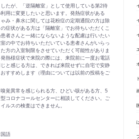
したが、「逆隔離室」として使用している第2待
の利用に変更したいと思います。発熱症状がある
しゃみ・鼻水に関しては花粉症の定期通院の方は除
）の症状がある方は「隔離室」でお待ちいただくこ
の患者さんと一緒にならないような配慮は行いたい
離室の中でお待ちいただいている患者さんがいらっ
った方の入室制限をさせていただく可能性がありま
、発熱様症状で来院の際には、来院前に一度お電話
同じと感じる方は、できれば来院せずに自宅で安静
をおすすめします（理由については以前の投稿をご
嗅覚異常を感じられる方、ひどい咳がある方、5
新型コロナコールセンターに相談してください。ご
ウイルスの検査はできません。
韓国語