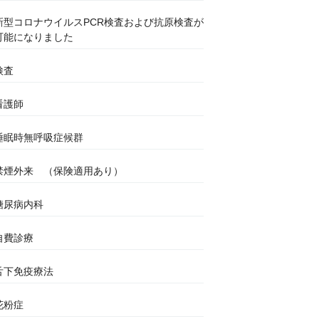
新型コロナウイルスPCR検査および抗原検査が
可能になりました
検査
看護師
睡眠時無呼吸症候群
禁煙外来 （保険適用あり）
糖尿病内科
自費診療
舌下免疫療法
花粉症