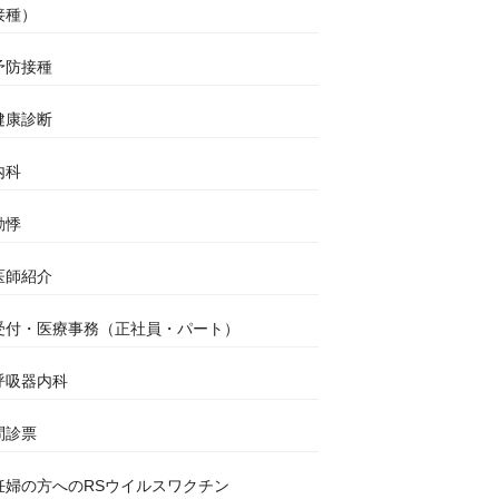
接種）
予防接種
健康診断
内科
動悸
医師紹介
受付・医療事務（正社員・パート）
呼吸器内科
問診票
妊婦の方へのRSウイルスワクチン