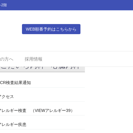
-2階
WEB順番予約はこちらから
の方へ
採用情報
こだいら内科・心臓内科
PCR検査結果通知
アクセス
アレルギー検査 （VIEWアレルギー39）
アレルギー疾患