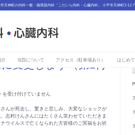
市天神町の内科一般・循環器内科「こだいら内科・心臓内科」 小平市天神町3-12-7
紹介
当院について
アクセス（駐車場あり）
はじめて
に変更します（第2待
トを受け付けていません
んさんが死去し、驚きと悲しみ、大変なショックが
代、志村けんさんにはたくさん笑わせていただきま
ロナウイルスで亡くなられた方皆様のご冥福をお祈