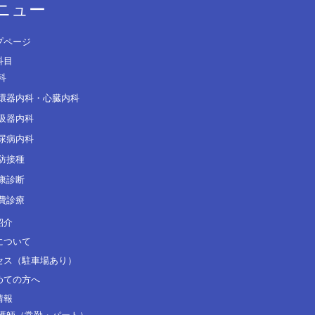
ニュー
プページ
科目
科
環器内科・心臓内科
吸器内科
尿病内科
防接種
康診断
費診療
紹介
について
セス（駐車場あり）
めての方へ
情報