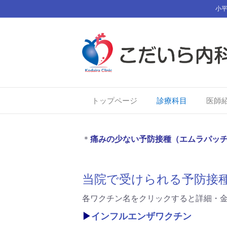
小平
トップページ
診療科目
医師
予防接種
＊
痛みの少ない予防接種（エムラパッ
当院で受けられる予防接
各ワクチン名をクリックすると詳細・
▶
インフルエンザワクチン