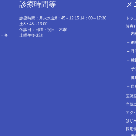
診療時間等
メ
診療時間：月火水金8：45～12:15 14：00～17:30
トッ
土8：45～13:00
診療
休診日：日曜・祝日 木曜
内
・各
土曜午後休診
循
呼
糖
予
健
自
医師
当院
アク
はじ
採用