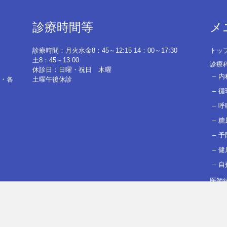
診療時間等
メ
診療時間：月火水金8：45～12:15 14：00～17:30
トッ
土8：45～13:00
診療
休診日：日曜・祝日 木曜
内
・各
土曜午後休診
循
呼
糖
予
健
自
医師
当院
アク
はじ