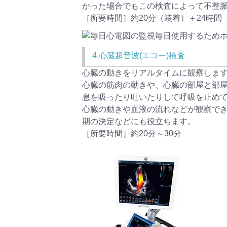
かった場合でもこの検査によって不整
［所要時間］約20分（装着）＋24時間
4.心臓超音波(エコー)検査
心臓の動きをリアルタイムに観察しま
心臓の筋肉の動きや、心臓の部屋と部
息を吸ったり吐いたりして呼吸を止め
心臓の動きや血液の流れなどが観察で
期の決定などにも役立ちます。
［所要時間］約20分～30分