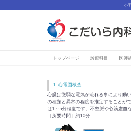
小平
トップページ
診療科目
医師
循環器内科 検査
1. 心電図検査
心臓は微弱な電気が流れる事により動
の種類と異常の程度を推定することが
は1～5分程度です。不整脈や心筋虚血
［所要時間］約10分