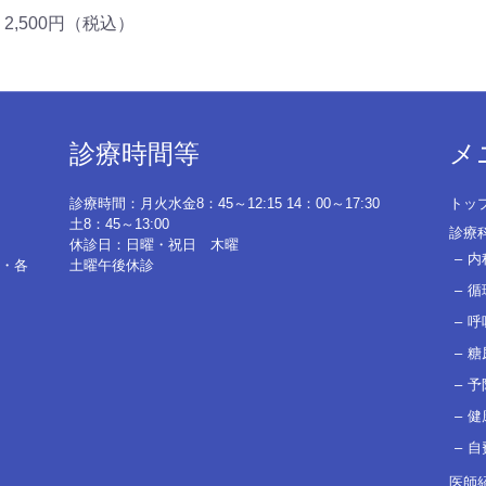
,500円（税込）
診療時間等
メ
診療時間：月火水金8：45～12:15 14：00～17:30
トッ
土8：45～13:00
診療
休診日：日曜・祝日 木曜
内
・各
土曜午後休診
循
呼
糖
予
健
自
医師