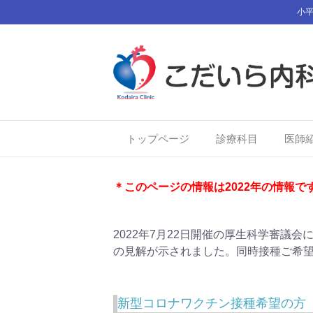
小平
トップページ
診療科目
医師
新型コロナワクチン
＊このページの情報は2022年の情報
2022年7月22日開催の厚生科学審
の見解が示されました。同時接種ご希
新型コロナワクチン接種希望の方