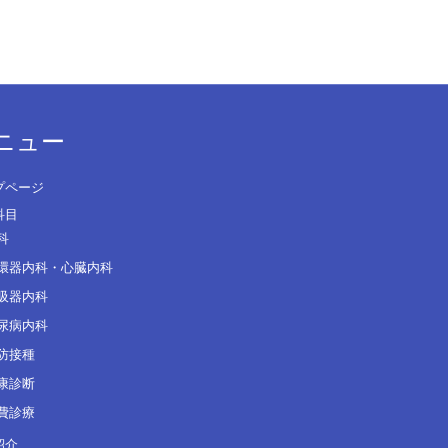
ニュー
プページ
科目
科
環器内科・心臓内科
吸器内科
尿病内科
防接種
康診断
費診療
紹介